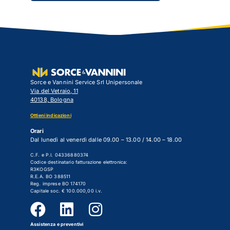
Sorce e Vannini Service Srl Unipersonale
Via del Vetraio, 11
40138, Bologna
Ottieni indicazioni
Orari
Dal lunedì al venerdì dalle 09.00 – 13.00 / 14.00 – 18.00
C.F. e P.I. 04336880374
Codice destinatario fatturazione elettronica:
R3KOGSP
R.E.A. BO 388511
Reg. imprese BO 174170
Capitale soc. € 100.000,00 i.v.
Assistenza e preventivi