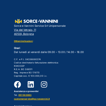
Sorce e Vannini Service Srl Unipersonale
Via del Vetraio, 11
40138, Bologna
Ottieni indicazioni
Orari
Dal lunedì al venerdì dalle 09.00 – 13.00 / 14.00 – 18.00
C.F. e P.I. 04336880374
Codice destinatario fatturazione elettronica:
R3KOGSP
R.E.A. BO 388511
Reg. imprese BO 174170
Capitale soc. € 100.000,00 i.v.
Assistenza e preventivi
Tel.
051 563063
customerservice@sorcevannini.it