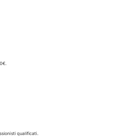
00€.
onisti qualificati.