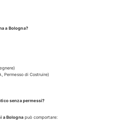
rma a Bologna?
gegnere)
A, Permesso di Costruire)
matico senza permessi?
ni a Bologna
può comportare: