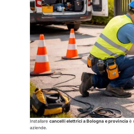
Installare
cancelli elettrici a Bologna e provincia
è 
aziende.