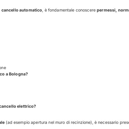
n
cancello automatico
, è fondamentale conoscere
permessi, norma
ione
rico a Bologna?
cancello elettrico?
ale
(ad esempio apertura nel muro di recinzione), è necessario prese