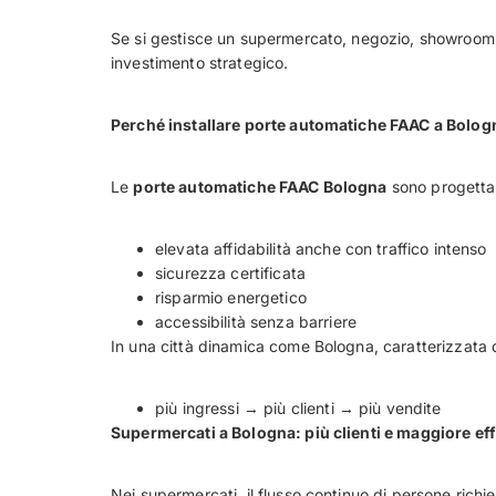
Se si gestisce un supermercato, negozio, showroom 
investimento strategico.
Perché installare porte automatiche FAAC a Bolog
Le
porte automatiche FAAC Bologna
sono progettat
elevata affidabilità anche con traffico intenso
sicurezza certificata
risparmio energetico
accessibilità senza barriere
In una città dinamica come Bologna, caratterizzata d
più ingressi → più clienti → più vendite
Supermercati a Bologna: più clienti e maggiore ef
Nei supermercati, il flusso continuo di persone richied