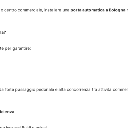
o centro commerciale, installare una
porta automatica a Bologna
n
na?
e per garantire:
a forte passaggio pedonale e alta concorrenza tra attività commerci
ficienza
e ingressi fluidi e veloci.