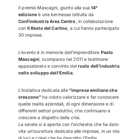
Il premio Mascagni, giunto alla sua
14°
edizione
è una kermesse istituita da
Confindustria Area Centro
, in collaborazione
con
Il Resto del Carlino
, a cui hanno partecipato
30 imprese.
L’evento è in memoria dell’imprenditore
Paolo
Mascagni
, scomparso nel 2011 e testimone
appassionato e convinto del
ruolo dell’industria
nello sviluppo dell’Emilia
.
L’iniziativa dedicata alle
“imprese emiliane che
crescono”
ha voluto valorizzare e far conoscere
quelle realtà aziendali, di ogni dimensione e di
differenti settori produttivi, che continuano a
crescere a dispetto della crisi.
La serata si è aperta con l’orchestra che ha dato
vita un’ouverture dedicata alle imprese, in un mix
di luci e colori che ha descritto l’Emilia.