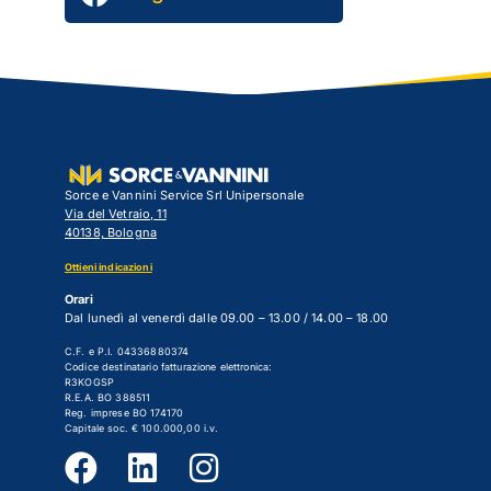
Sorce e Vannini Service Srl Unipersonale
Via del Vetraio, 11
40138, Bologna
Ottieni indicazioni
Orari
Dal lunedì al venerdì dalle 09.00 – 13.00 / 14.00 – 18.00
C.F. e P.I. 04336880374
Codice destinatario fatturazione elettronica:
R3KOGSP
R.E.A. BO 388511
Reg. imprese BO 174170
Capitale soc. € 100.000,00 i.v.