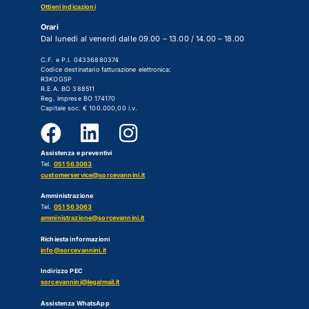
Ottieni indicazioni
Orari
Dal lunedì al venerdì dalle 09.00 – 13.00 / 14.00 – 18.00
C.F. e P.I. 04336880374
Codice destinatario fatturazione elettronica:
R3KOGSP
R.E.A. BO 388511
Reg. imprese BO 174170
Capitale soc. € 100.000,00 i.v.
Assistenza e preventivi
Tel.
051 563063
customerservice@sorcevannini.it
Amministrazione
Tel.
051 563063
amministrazione@sorcevannini.it
Richiesta informazioni
info@sorcevannini.it
Indirizzo PEC
sorcevannini@legalmail.it
Assistenza WhatsApp