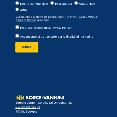
Nostro commerciale
Passaparola
ChatGPT/AI
Altro
Questo sito è protetto da Google reCAPTCHA v3,
Privacy Policy
e
Terms of Service
di Google.
Ho preso visione della
Privacy Policy*
Acconsento al trattamento per le finalità di marketing
INVIA
Sorce e Vannini Service Srl Unipersonale
Via del Vetraio, 11
40138, Bologna