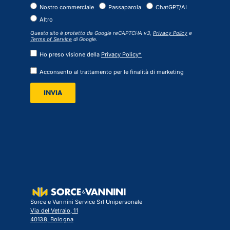
Nostro commerciale
Passaparola
ChatGPT/AI
Altro
Questo sito è protetto da Google reCAPTCHA v3,
Privacy Policy
e
Terms of Service
di Google.
Ho preso visione della
Privacy Policy*
Acconsento al trattamento per le finalità di marketing
INVIA
Sorce e Vannini Service Srl Unipersonale
Via del Vetraio, 11
40138, Bologna