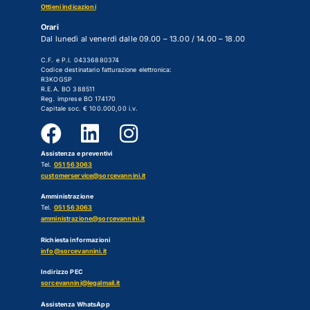
Ottieni indicazioni
Orari
Dal lunedì al venerdì dalle 09.00 – 13.00 / 14.00 – 18.00
C.F. e P.I. 04336880374
Codice destinatario fatturazione elettronica:
R3KOGSP
R.E.A. BO 388511
Reg. imprese BO 174170
Capitale soc. € 100.000,00 i.v.
Assistenza e preventivi
Tel.
051 563063
customerservice@sorcevannini.it
Amministrazione
Tel.
051 563063
amministrazione@sorcevannini.it
Richiesta informazioni
info@sorcevannini.it
Indirizzo PEC
sorcevannini@legalmail.it
Assistenza WhatsApp